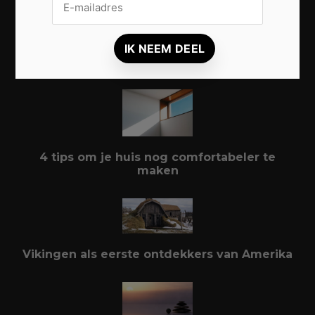
wordt in een wereld vol meldingen
Populair
4 tips om je huis nog comfortabeler te
maken
Vikingen als eerste ontdekkers van Amerika