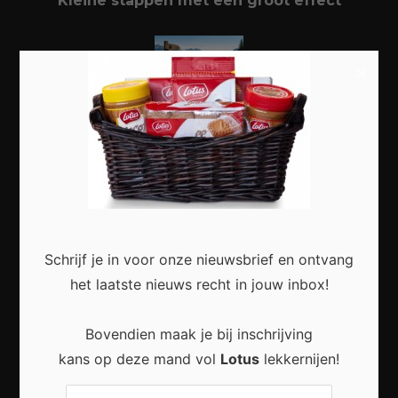
Kleine stappen met een groot effect
×
Duurzaam reizen: zo beleef je meer met
minder impact
Waarom een digitale betaalgewoonte helpt
Schrijf je in voor onze nieuwsbrief en ontvang
om meer overzicht over je geld te krijgen
het laatste nieuws recht in jouw inbox!
Bovendien maak je bij inschrijving
kans op deze mand vol
Lotus
lekkernijen!
Waarom digitale rust steeds belangrijker