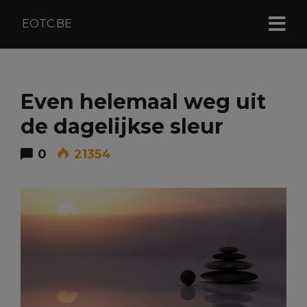
EOTC.BE
Even helemaal weg uit
de dagelijkse sleur
0
21354