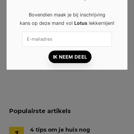
Mijn naam, e-mailadres en website
Bovendien maak je bij inschrijving
opslaan in deze browser voor de volgende
kans op deze mand vol
Lotus
lekkernijen!
keer wanneer ik een reactie plaats.
Populairste artikels
4 tips om je huis nog