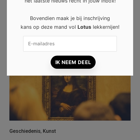
het laatste nieuws recht in jouw inbox!
Toen Robert Ballard in 1985 het wrak van de Titanic
vond, was dit wereldnieuws. Al tientallen jaren lag het
Bovendien maak je bij inschrijving
beroemde schip op de bodem van de oceaan en waren
kans op deze mand vol
Lotus
lekkernijen!
er nog talloze vragen onbeantwoord. Het leek de
perfecte uitkomst van …
Read more
Geschiedenis
,
Kunst