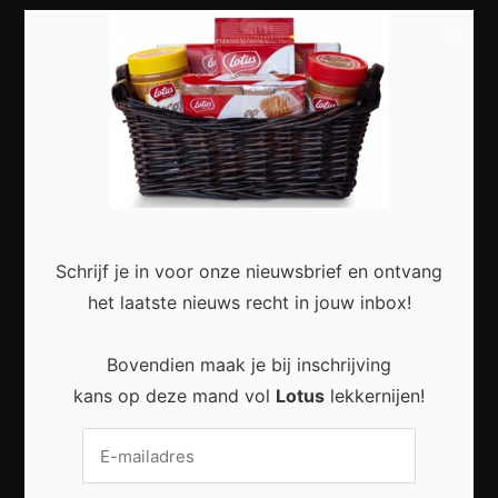
Meest recent
×
Slimme Digitalisering voor Kleine Bedrijven:
Meer Efficiëntie en Groei met Moderne
Technologie
Schrijf je in voor onze nieuwsbrief en ontvang
het laatste nieuws recht in jouw inbox!
Bovendien maak je bij inschrijving
Duurzaam wonen zonder grote verbouwing:
Kleine stappen met een groot effect
kans op deze mand vol
Lotus
lekkernijen!