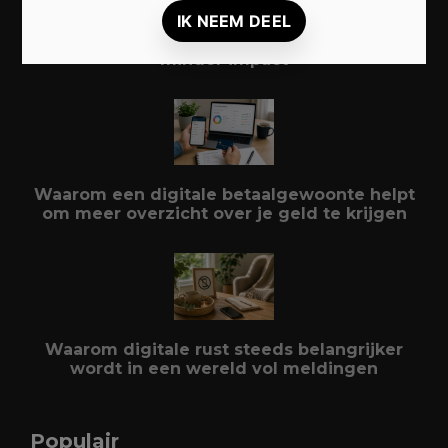
Duurzaam reizen: zo beleef je meer met
minder impact
Waarom een digitale betaalgewoonte helpt
om meer overzicht over je geld te krijgen
Waarom digitale rust steeds belangrijker
wordt in een wereld vol meldingen
Populair