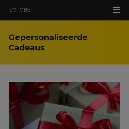
EOTC.BE
Gepersonaliseerde
Cadeaus