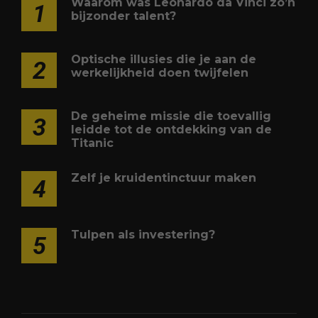
Waarom was Leonardo da Vinci zo’n
1
bijzonder talent?
Optische illusies die je aan de
2
werkelijkheid doen twijfelen
De geheime missie die toevallig
3
leidde tot de ontdekking van de
Titanic
Zelf je kruidentinctuur maken
4
Tulpen als investering?
5