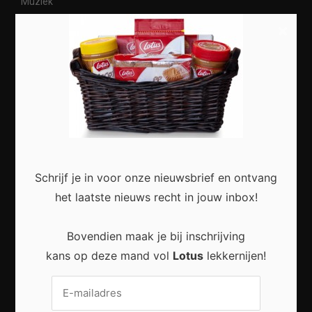
Muziek
×
Reizen
Meest recent
Slimme Digitalisering voor Kleine Bedrijven:
Schrijf je in voor onze nieuwsbrief en ontvang
Meer Efficiëntie en Groei met Moderne
het laatste nieuws recht in jouw inbox!
Technologie
Bovendien maak je bij inschrijving
kans op deze mand vol
Lotus
lekkernijen!
Duurzaam wonen zonder grote verbouwing:
Kleine stappen met een groot effect