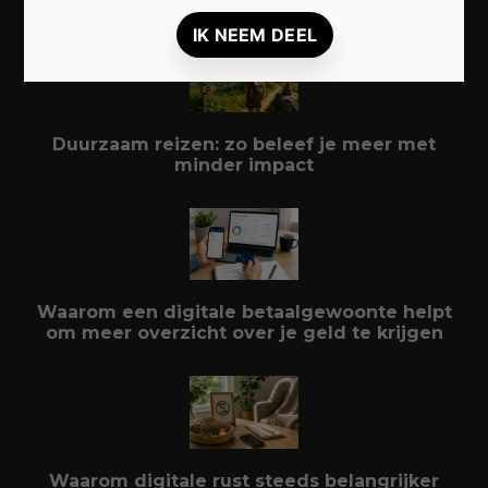
Duurzaam reizen: zo beleef je meer met
minder impact
Waarom een digitale betaalgewoonte helpt
om meer overzicht over je geld te krijgen
Waarom digitale rust steeds belangrijker