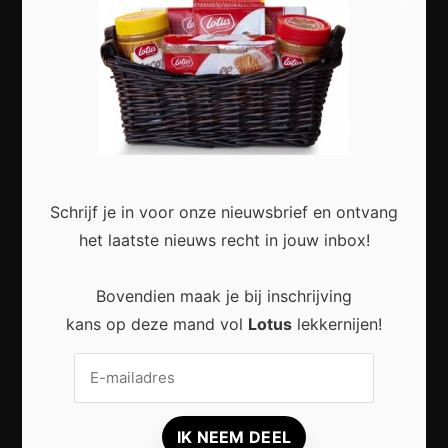
×
Slimme Digitalisering voor Kleine Bedrijven:
Meer Efficiëntie en Groei met Moderne
Technologie
Schrijf je in voor onze nieuwsbrief en ontvang
het laatste nieuws recht in jouw inbox!
Duurzaam wonen zonder grote verbouwing:
Kleine stappen met een groot effect
Bovendien maak je bij inschrijving
kans op deze mand vol
Lotus
lekkernijen!
Duurzaam reizen: zo beleef je meer met
minder impact