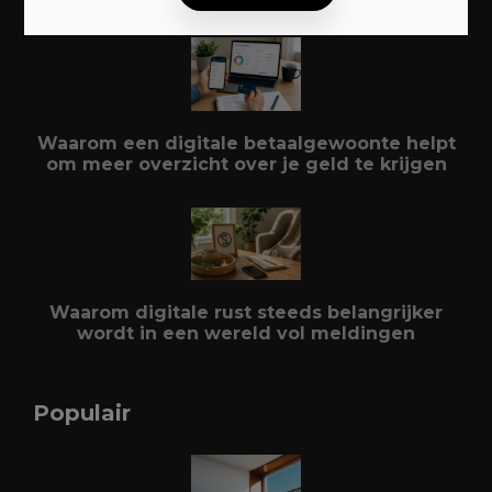
Waarom een digitale betaalgewoonte helpt
om meer overzicht over je geld te krijgen
Waarom digitale rust steeds belangrijker
wordt in een wereld vol meldingen
Populair