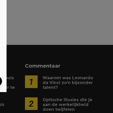
Commentaar
je huis
Waarom was Leonardo
1
da Vinci zo’n bijzonder
eler te
talent?
Optische illusies die je
2
ls
aan de werkelijkheid
doen twijfelen