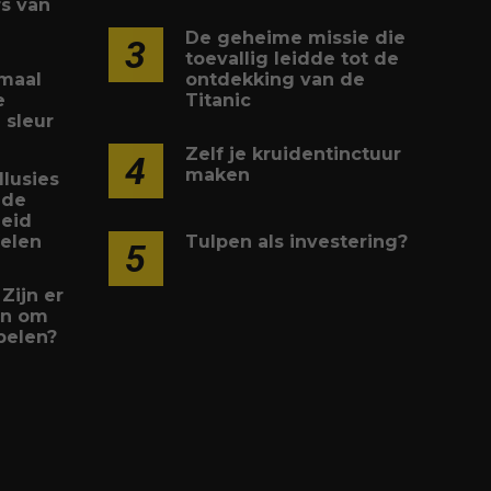
s van
De geheime missie die
3
toevallig leidde tot de
maal
ontdekking van de
e
Titanic
 sleur
Zelf je kruidentinctuur
4
maken
llusies
 de
heid
felen
Tulpen als investering?
5
 Zijn er
ën om
pelen?