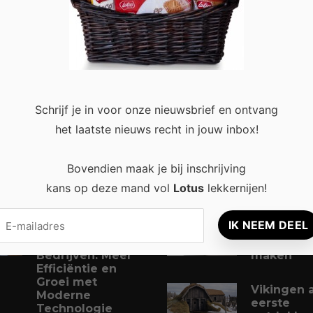
et
Schrijf je in voor onze nieuwsbrief en ontvang
het laatste nieuws recht in jouw inbox!
Bovendien maak je bij inschrijving
 recent
Populair
kans op deze mand vol
Lotus
lekkernijen!
Slimme
4 tips om 
Digitalisering
nog
voor Kleine
comfortab
Bedrijven: Meer
maken
Efficiëntie en
Groei met
Vikingen a
Moderne
eerste
Technologie