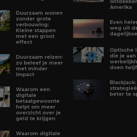
ontdekker
Amerika
Duurzaam wonen
zonder grote
Even hele
verbouwing:
weg uit d
Kleine stappen
dagelijkse
met een groot
effect
Optische i
die je aan
Duurzaam reizen:
werkelijk
zo beleef je meer
doen twij
met minder
impact
Blackjack:
strategie
Waarom een
beter te s
digitale
betaalgewoonte
helpt om meer
overzicht over je
geld te krijgen
Waarom digitale