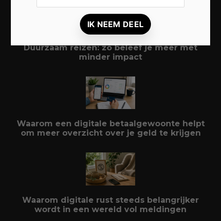
Duurzaam reizen: zo beleef je meer met
minder impact
Waarom een digitale betaalgewoonte helpt
om meer overzicht over je geld te krijgen
Waarom digitale rust steeds belangrijker
wordt in een wereld vol meldingen