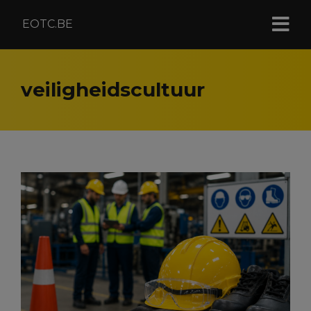
EOTC.BE
veiligheidscultuur