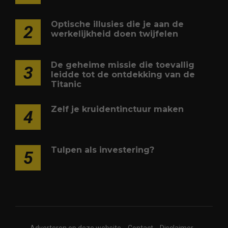
Optische illusies die je aan de
2
werkelijkheid doen twijfelen
De geheime missie die toevallig
3
leidde tot de ontdekking van de
Titanic
Zelf je kruidentinctuur maken
4
Tulpen als investering?
5
Adverteren op deze website
Contact
Disclaimer