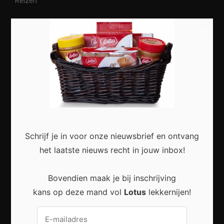
Reizen
×
Meest recent
Slimme Digitalisering voor Kleine Bedrijven:
Meer Efficiëntie en Groei met Moderne
Technologie
Schrijf je in voor onze nieuwsbrief en ontvang
het laatste nieuws recht in jouw inbox!
Bovendien maak je bij inschrijving
kans op deze mand vol
Lotus
lekkernijen!
Duurzaam wonen zonder grote verbouwing:
Kleine stappen met een groot effect