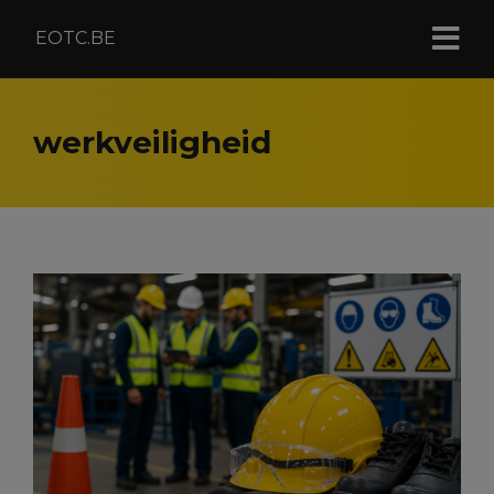
EOTC.BE
werkveiligheid