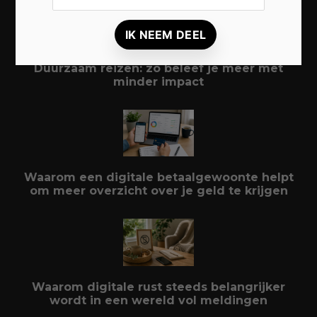
Duurzaam reizen: zo beleef je meer met
minder impact
Waarom een digitale betaalgewoonte helpt
om meer overzicht over je geld te krijgen
Waarom digitale rust steeds belangrijker
wordt in een wereld vol meldingen