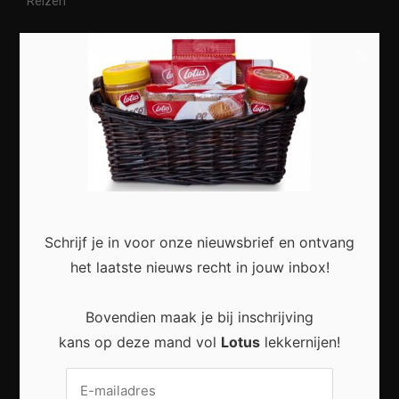
Reizen
×
Meest recent
Slimme Digitalisering voor Kleine Bedrijven:
Meer Efficiëntie en Groei met Moderne
Technologie
Schrijf je in voor onze nieuwsbrief en ontvang
het laatste nieuws recht in jouw inbox!
Bovendien maak je bij inschrijving
kans op deze mand vol
Lotus
lekkernijen!
Duurzaam wonen zonder grote verbouwing:
Kleine stappen met een groot effect