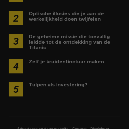
Optische illusies die je aan de
2
werkelijkheid doen twijfelen
De geheime missie die toevallig
3
leidde tot de ontdekking van de
Titanic
Zelf je kruidentinctuur maken
4
Tulpen als investering?
5
Adverteren op deze website
Contact
Disclaimer