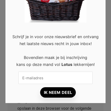
Naam
*
Schrijf je in voor onze nieuwsbrief en ontvang
het laatste nieuws recht in jouw inbox!
E-mail
*
Bovendien maak je bij inschrijving
kans op deze mand vol
Lotus
lekkernijen!
Website
Mijn naam, e-mailadres en website
opslaan in deze browser voor de volgende