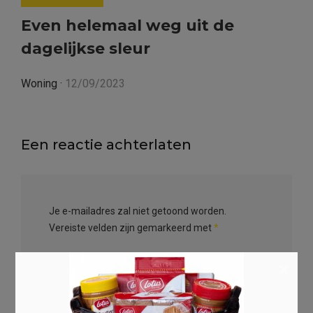
Even helemaal weg uit de
dagelijkse sleur
Woning
·
12/09/2023
Een reactie achterlaten
Je e-mailadres zal niet getoond worden.
Vereiste velden zijn gemarkeerd met
*
Reactie
*
×