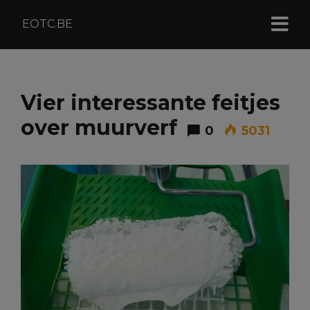
EOTC.BE
Vier interessante feitjes
over muurverf
0
5031