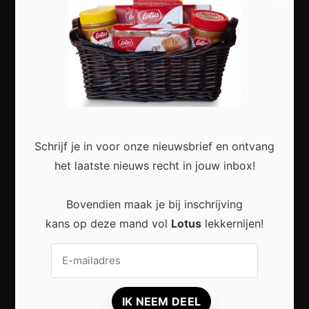
×
Slimme Digitalisering voor Kleine Bedrijven:
Meer Efficiëntie en Groei met Moderne
Technologie
Schrijf je in voor onze nieuwsbrief en ontvang
het laatste nieuws recht in jouw inbox!
Duurzaam wonen zonder grote verbouwing:
Kleine stappen met een groot effect
Bovendien maak je bij inschrijving
kans op deze mand vol
Lotus
lekkernijen!
Duurzaam reizen: zo beleef je meer met
minder impact