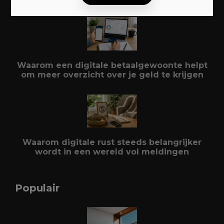
Waarom een digitale betaalgewoonte helpt
om meer overzicht over je geld te krijgen
Waarom digitale rust steeds belangrijker
wordt in een wereld vol meldingen
Populair