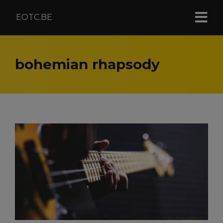
EOTC.BE
bohemian rhapsody