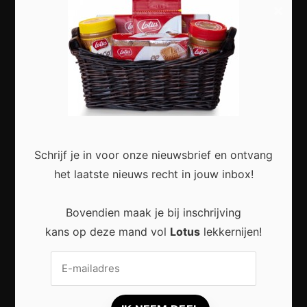
×
Slimme Digitalisering voor Kleine Bedrijven:
Meer Efficiëntie en Groei met Moderne
Technologie
Schrijf je in voor onze nieuwsbrief en ontvang
het laatste nieuws recht in jouw inbox!
Duurzaam wonen zonder grote verbouwing:
Bovendien maak je bij inschrijving
Kleine stappen met een groot effect
kans op deze mand vol
Lotus
lekkernijen!