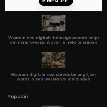
Duurzaam reizen: zo beleef je meer met
minder impact
Waarom een digitale betaalgewoonte helpt
om meer overzicht over je geld te krijgen
Waarom digitale rust steeds belangrijker
wordt in een wereld vol meldingen
Populair