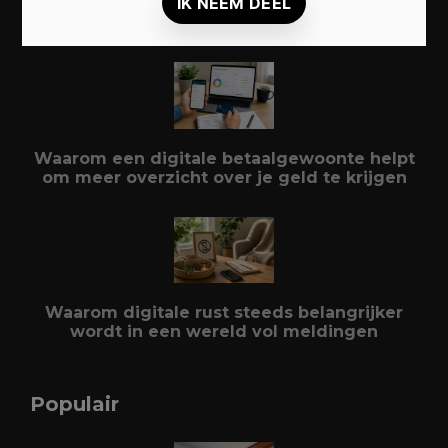
Duurzaam reizen: zo beleef je meer met
minder impact
Waarom een digitale betaalgewoonte helpt
om meer overzicht over je geld te krijgen
Waarom digitale rust steeds belangrijker
wordt in een wereld vol meldingen
Populair