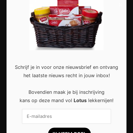
×
Slimme Digitalisering voor Kleine Bedrijven:
Meer Efficiëntie en Groei met Moderne
Technologie
Schrijf je in voor onze nieuwsbrief en ontvang
het laatste nieuws recht in jouw inbox!
Duurzaam wonen zonder grote verbouwing:
Bovendien maak je bij inschrijving
Kleine stappen met een groot effect
kans op deze mand vol
Lotus
lekkernijen!