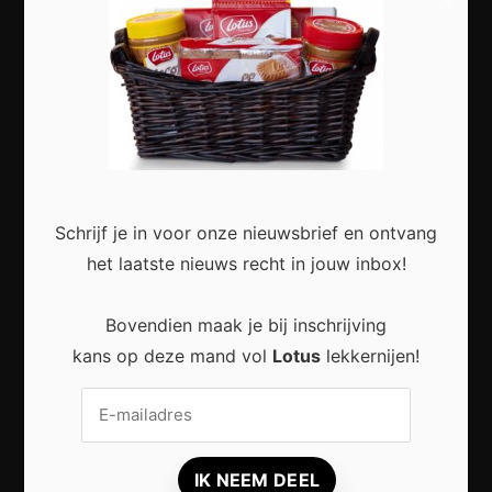
×
Slimme Digitalisering voor Kleine Bedrijven:
Meer Efficiëntie en Groei met Moderne
Technologie
Schrijf je in voor onze nieuwsbrief en ontvang
het laatste nieuws recht in jouw inbox!
Duurzaam wonen zonder grote verbouwing:
Kleine stappen met een groot effect
Bovendien maak je bij inschrijving
kans op deze mand vol
Lotus
lekkernijen!
Duurzaam reizen: zo beleef je meer met
minder impact