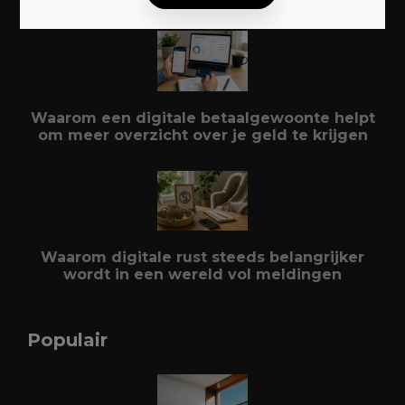
Waarom een digitale betaalgewoonte helpt
om meer overzicht over je geld te krijgen
Waarom digitale rust steeds belangrijker
wordt in een wereld vol meldingen
Populair