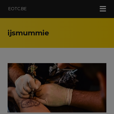
EOTC.BE
ijsmummie