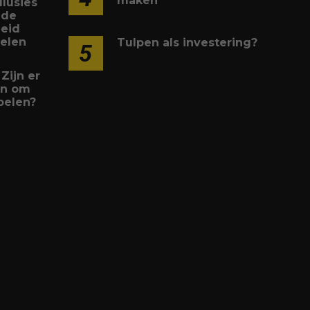
maken
llusies
 de
heid
felen
Tulpen als investering?
5
 Zijn er
ën om
pelen?