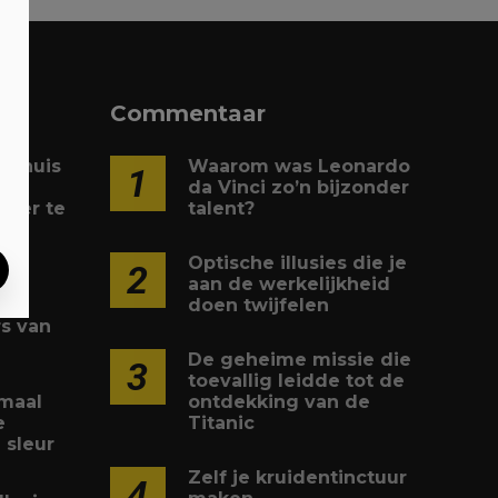
Commentaar
je huis
Waarom was Leonardo
1
da Vinci zo’n bijzonder
eler te
talent?
Optische illusies die je
2
ls
aan de werkelijkheid
doen twijfelen
s van
De geheime missie die
3
toevallig leidde tot de
maal
ontdekking van de
e
Titanic
 sleur
Zelf je kruidentinctuur
4