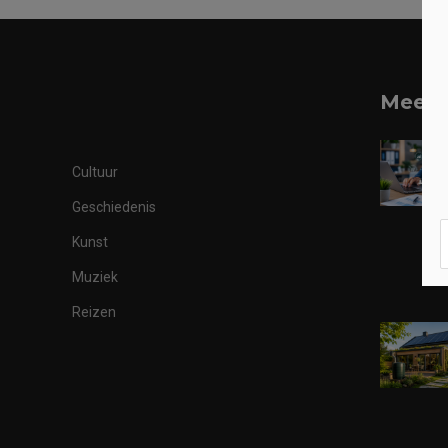
Meest
Cultuur
Geschiedenis
Kunst
Muziek
Reizen