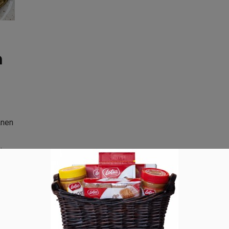
n
anen
ijnen
 van