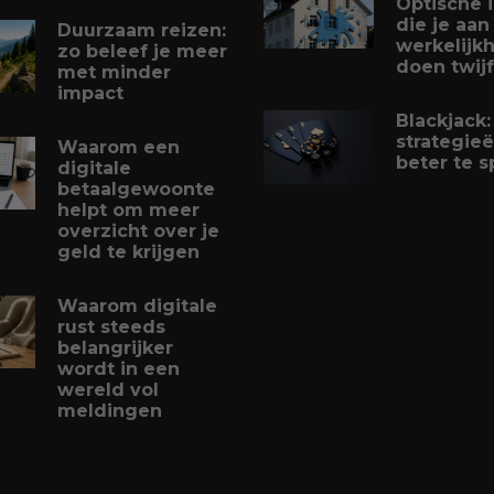
Optische i
die je aan
Duurzaam reizen:
werkelijk
zo beleef je meer
doen twij
met minder
impact
Blackjack:
strategie
Waarom een
beter te s
digitale
betaalgewoonte
helpt om meer
overzicht over je
geld te krijgen
Waarom digitale
rust steeds
belangrijker
wordt in een
wereld vol
meldingen