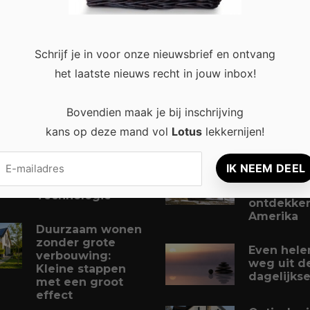
Schrijf je in voor onze nieuwsbrief en ontvang
 recent
Populair
het laatste nieuws recht in jouw inbox!
Slimme
4 tips om 
Bovendien maak je bij inschrijving
Digitalisering
nog
voor Kleine
comfortab
kans op deze mand vol
Lotus
lekkernijen!
Bedrijven: Meer
maken
Efficiëntie en
Groei met
Vikingen a
Moderne
eerste
Technologie
ontdekker
Amerika
Duurzaam wonen
zonder grote
Even hele
verbouwing:
weg uit d
Kleine stappen
dagelijkse
met een groot
effect