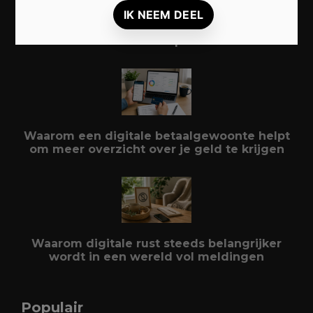
Duurzaam reizen: zo beleef je meer met
minder impact
Waarom een digitale betaalgewoonte helpt
om meer overzicht over je geld te krijgen
Waarom digitale rust steeds belangrijker
wordt in een wereld vol meldingen
Populair