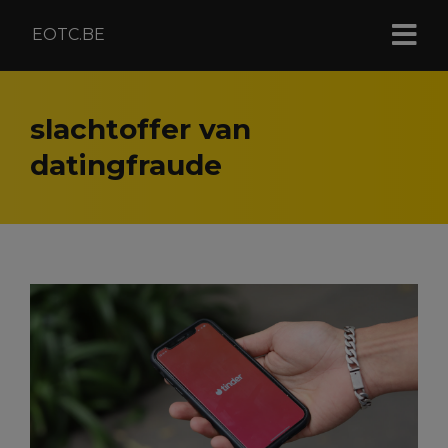
EOTC.BE
slachtoffer van
datingfraude