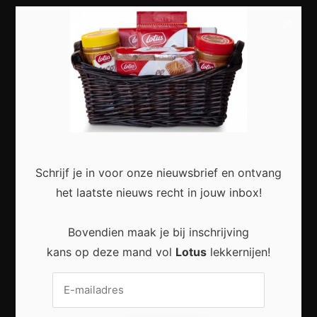
Meest recent
×
Slimme Digitalisering voor Kleine Bedrijven:
Meer Efficiëntie en Groei met Moderne
Technologie
Schrijf je in voor onze nieuwsbrief en ontvang
het laatste nieuws recht in jouw inbox!
Bovendien maak je bij inschrijving
Duurzaam wonen zonder grote verbouwing:
Kleine stappen met een groot effect
kans op deze mand vol
Lotus
lekkernijen!