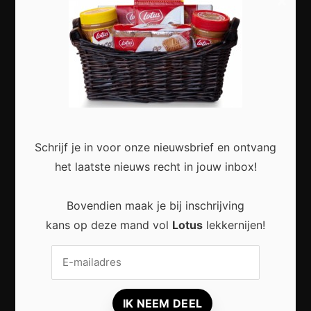
×
Slimme Digitalisering voor Kleine Bedrijven:
Meer Efficiëntie en Groei met Moderne
Technologie
Schrijf je in voor onze nieuwsbrief en ontvang
het laatste nieuws recht in jouw inbox!
Duurzaam wonen zonder grote verbouwing:
Kleine stappen met een groot effect
Bovendien maak je bij inschrijving
kans op deze mand vol
Lotus
lekkernijen!
Duurzaam reizen: zo beleef je meer met
minder impact