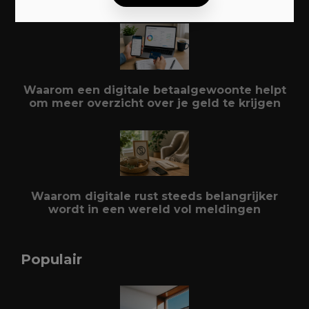
Waarom een digitale betaalgewoonte helpt
om meer overzicht over je geld te krijgen
Waarom digitale rust steeds belangrijker
wordt in een wereld vol meldingen
Populair