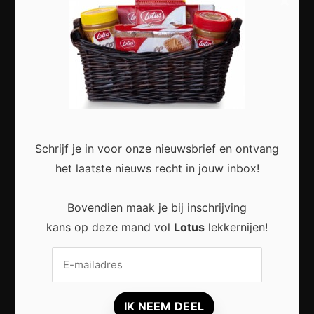
×
Slimme Digitalisering voor Kleine Bedrijven:
Meer Efficiëntie en Groei met Moderne
Technologie
Schrijf je in voor onze nieuwsbrief en ontvang
het laatste nieuws recht in jouw inbox!
Duurzaam wonen zonder grote verbouwing:
Kleine stappen met een groot effect
Bovendien maak je bij inschrijving
kans op deze mand vol
Lotus
lekkernijen!
Duurzaam reizen: zo beleef je meer met
minder impact