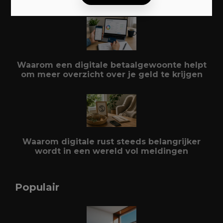
Waarom een digitale betaalgewoonte helpt
om meer overzicht over je geld te krijgen
Waarom digitale rust steeds belangrijker
wordt in een wereld vol meldingen
Populair