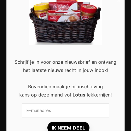
×
Slimme Digitalisering voor Kleine Bedrijven:
Meer Efficiëntie en Groei met Moderne
Technologie
Schrijf je in voor onze nieuwsbrief en ontvang
het laatste nieuws recht in jouw inbox!
Duurzaam wonen zonder grote verbouwing:
Kleine stappen met een groot effect
Bovendien maak je bij inschrijving
kans op deze mand vol
Lotus
lekkernijen!
Duurzaam reizen: zo beleef je meer met
minder impact