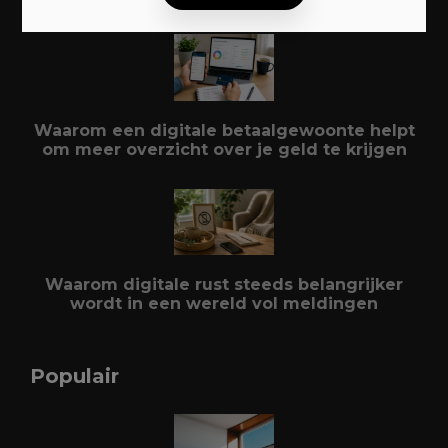
Waarom een digitale betaalgewoonte helpt
om meer overzicht over je geld te krijgen
Waarom digitale rust steeds belangrijker
wordt in een wereld vol meldingen
Populair