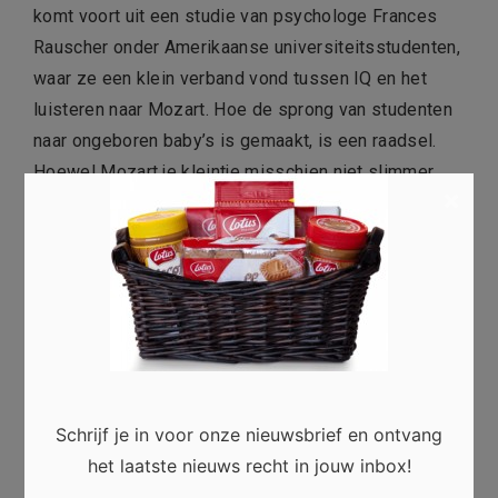
komt voort uit een studie van psychologe Frances
Rauscher onder Amerikaanse universiteitsstudenten,
waar ze een klein verband vond tussen IQ en het
luisteren naar Mozart. Hoe de sprong van studenten
naar ongeboren baby’s is gemaakt, is een raadsel.
Hoewel Mozart je kleintje misschien niet slimmer
×
maakt, kan het zijn hersenen wel actiever maken.
Baby’s in de baarmoeder blijken een verhoogde
hersenactiviteit te vertonen wanneer ze aan muziek
worden blootgesteld.
Is het nodig om naar zachte,
rustgevende muziek te
luisteren?
Schrijf je in voor onze nieuwsbrief en ontvang
het laatste nieuws recht in jouw inbox!
Onderzoek suggereert dat je niet naar hele langzame