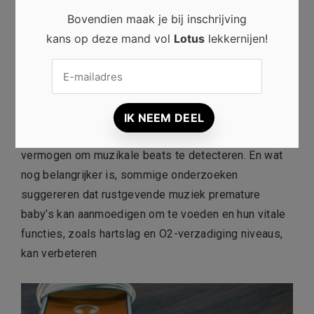
muziek hoeft te luisteren. Ook popmuziek kan helpen
Bovendien maak je bij inschrijving
je baby te kalmeren. Denk er echter aan dat het
kans op deze mand vol
Lotus
lekkernijen!
ademhalingspatroon van een baby verandert op
basis van de beats en dat het luisteren naar
bonkende muziek met snelle beats voor een langere
periode je baby kan stressen. Wel hebben studies
aangetoond dat baby’s worden geboren met het
vermogen om muzikale beats te detecteren. En wat
nog belangrijker is, sommige onderzoeken
suggereren dat rustgevende muziek premature
baby’s kan aanmoedigen om te voeden en hun vitale
functies, zoals hartslag en O2-verzadiging niveaus,
kan verbeteren